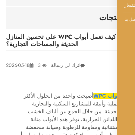
تجات
كيف تعمل أبواب WPC على تحسين المنازل
الحديثة والمساحات التجارية؟
اترك لي رسالة
3
2026-05-18
واب WPC
أصبحت واحدة من الحلول الأكثر
لية وأنيقة للمشاريع السكنية والتجارية
حديثة. من خلال الجمع بين ألياف الخشب
للدائن الحرارية، توفر هذه الأبواب متانة
تثنائية ومقاومة للرطوبة وصيانة منخفضة
ظهر أنيق. سواء كنت تقوم بتجديد الحمام، أو