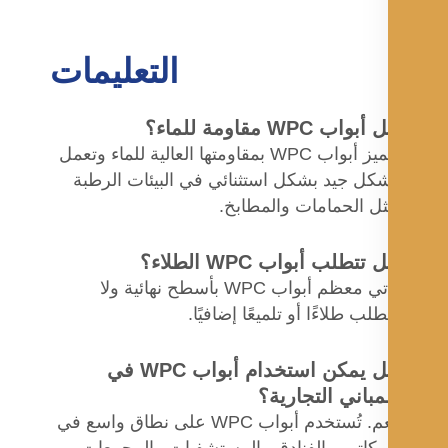
التعليمات
بواب WPC مقاومة للماء؟
تتميز أبواب WPC بمقاومتها العالية للماء وتعمل
كل جيد بشكل استثنائي في البيئات الرطبة
ل الحمامات والمطابخ.
 تتطلب أبواب WPC الطلاء؟
تأتي معظم أبواب WPC بأسطح نهائية ولا
طلب طلاءًا أو تلميعًا إضافيًا.
هل يمكن استخدام أبواب WPC في
مباني التجارية؟
نعم. تُستخدم أبواب WPC على نطاق واسع في
مكاتب والفنادق والمستشفيات والمجمعات