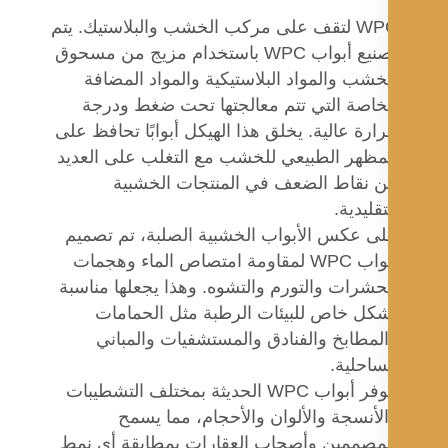
WPC لتقف على مركب الخشب والبلاستيك. يتم
تصنيع أبواب WPC باستخدام مزيج من مسحوق
خشب والمواد البلاستيكية والمواد المضافة
خاصة التي تتم معالجتها تحت ضغط ودرجة
ارة عالية. يخلق هذا الهيكل أبوابًا تحافظ على
مظهر الطبيعي للخشب مع التغلب على العديد
 نقاط الضعف في المنتجات الخشبية
تقليدية.
ى عكس الأبواب الخشبية الصلبة، تم تصميم
أبواب WPC لمقاومة امتصاص الماء وهجمات
حشرات والتورم والتشوه. وهذا يجعلها مناسبة
كل خاص للبيئات الرطبة مثل الحمامات
لمطابخ والفنادق والمستشفيات والمباني
ساحلية.
تتوفر أبواب WPC الحديثة بمختلف التشطيبات
لأنسجة والألوان والأحجام، مما يسمح
مصممين وأصحاب العقارات بمطابقة أي نمط