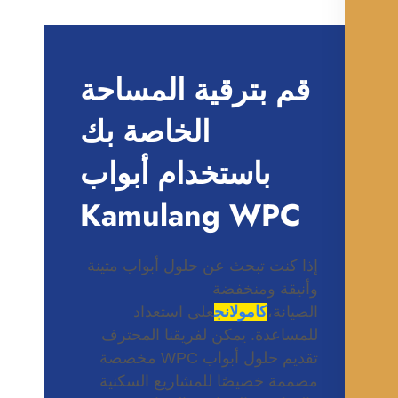
قم بترقية المساحة
الخاصة بك
باستخدام أبواب
Kamulang WPC
إذا كنت تبحث عن حلول أبواب متينة
وأنيقة ومنخفضة
الصيانة،
كامولانج
على استعداد
للمساعدة. يمكن لفريقنا المحترف
تقديم حلول أبواب WPC مخصصة
مصممة خصيصًا للمشاريع السكنية