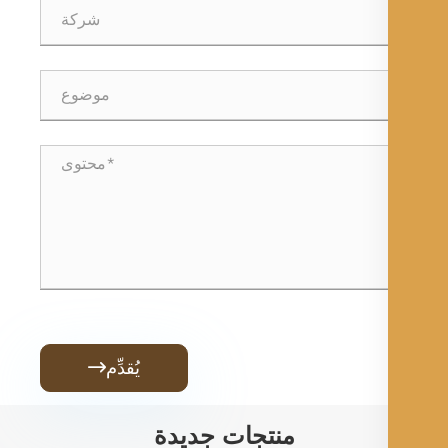
يُقدِّم

منتجات جديدة