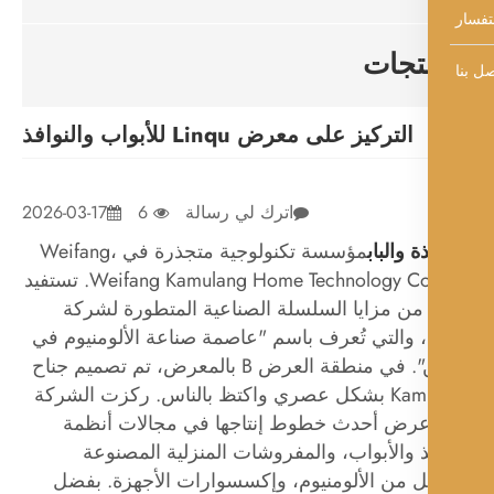
تجات
التركيز على معرض Linqu للأبواب والنوافذ
اترك لي رسالة
6
2026-03-17
ة والباب
مؤسسة تكنولوجية متجذرة في Weifang،
Weifang Kamulang Home Technology Co., Ltd. تستفيد
من مزايا السلسلة الصناعية المتطورة لشركة
Linqu، والتي تُعرف باسم "عاصمة صناعة الألومنيوم في
الصين". في منطقة العرض B بالمعرض، تم تصميم جناح
Kamulang بشكل عصري واكتظ بالناس. ركزت الشركة
رض أحدث خطوط إنتاجها في مجالات أنظمة
ذ والأبواب، والمفروشات المنزلية المصنوعة
مل من الألومنيوم، وإكسسوارات الأجهزة. بفضل