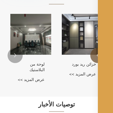

مفصلات
خزائن مجلس
لوحة 
البتولا
الكرب
عرض المزيد >>
الكري
عرض المزيد >>
عرض ا
توصيات الأخبار