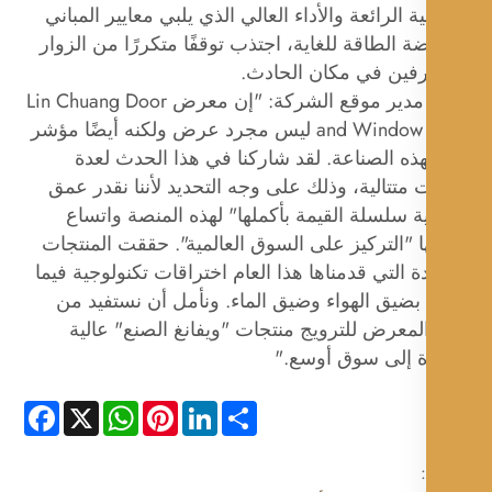
ة الرائعة والأداء العالي الذي يلبي معايير المباني
 الطاقة للغاية، اجتذب توقفًا متكررًا من الزوار
رفين في مكان الحادث.
صرح مدير موقع الشركة: "إن معرض Lin Chuang Door
and Window Expo ليس مجرد عرض ولكنه أيضًا مؤشر
هذه الصناعة. لقد شاركنا في هذا الحدث لعدة
متتالية، وذلك على وجه التحديد لأننا نقدر عمق
 سلسلة القيمة بأكملها" لهذه المنصة واتساع
 "التركيز على السوق العالمية". حققت المنتجات
ة التي قدمناها هذا العام اختراقات تكنولوجية فيما
بضيق الهواء وضيق الماء. ونأمل أن نستفيد من
معرض للترويج منتجات "ويفانغ الصنع" عالية
ة إلى سوق أوسع."
Facebook
WhatsApp
X
Pinterest
LinkedIn
Share