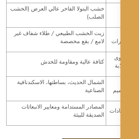
خشب البتولا الفاخر عالي العرض (الخشب
الصلب)
زيت الخشب الطبيعي / طلاء شفاف غير
رات
لامع / بقع مخصصة
ى
كثافة عالية ومقاومة للخدش
بة
الشمال الحديث، بساطتها، الاسكندنافية
يم
الصناعية
المصادر المستدامة ومعايير الانبعاثات
ادات
الصديقة للبيئة