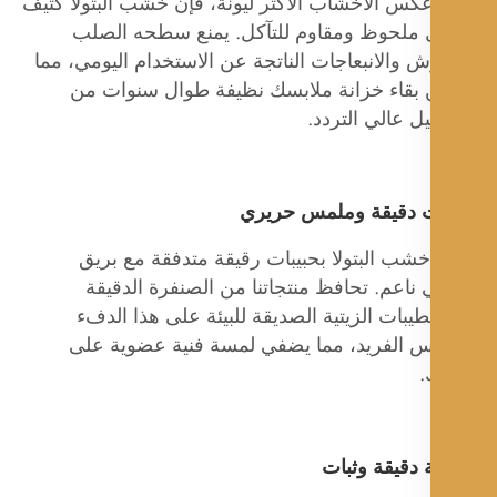
كس الأخشاب الأكثر ليونة، فإن خشب البتولا كثيف
ملحوظ ومقاوم للتآكل. يمنع سطحه الصلب
 والانبعاجات الناتجة عن الاستخدام اليومي، مما
بقاء خزانة ملابسك نظيفة طوال سنوات من
ل عالي التردد.
ت دقيقة وملمس حريري
خشب البتولا بحبيبات رقيقة متدفقة مع بريق
ناعم. تحافظ منتجاتنا من الصنفرة الدقيقة
يبات الزيتية الصديقة للبيئة على هذا الدفء
س الفريد، مما يضفي لمسة فنية عضوية على
.
 دقيقة وثبات