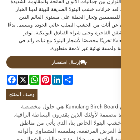
لتوازن بين جماليات الألوان الفاتحة والمقاومة الشديدة
 تُعد خزانات خشب البتولا الصديقة للبيئة لدينا الخيار
 للمصممين وتجار الجملة على مستوى العالم الذين
 عن أثاث من الخشب الصلب عالي الجودة وبسيط. بدءًا
قق الفاخرة وحتى شراء الفنادق البوتيكية، توفر
Kamulang تخزينًا مخصصًا لأشجار البتولا مع ثبات رائد في
ة ولمسة نهائية غير لامعة متطورة.
إرسال استفسار
Facebook
WhatsApp
X
Pinterest
LinkedIn
Share
وصف المنتج
خزائن Kamulang Birch Board هي حلول مخصصة
 مصممة لأولئك الذين يقدرون البساطة الراقية.
خشب البتولا الخاص بنا، الذي يأتي من مناطق
العرض المرتفعة، بملمسه المتساوي وألوانه
ية الفاتحة. من خلال مزج جماليات الشمال مع