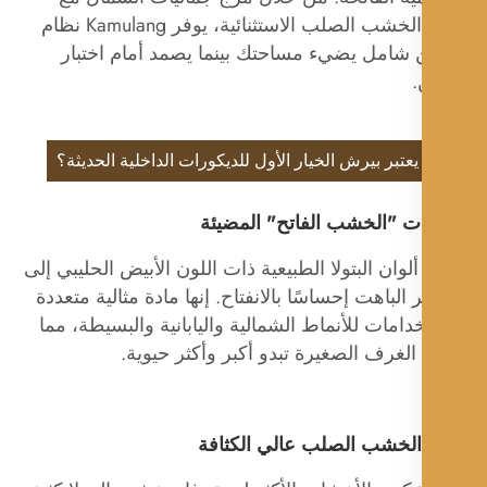
متانة الخشب الصلب الاستثنائية، يوفر Kamulang نظام
 شامل يضيء مساحتك بينما يصمد أمام اختبار
.
 يعتبر بيرش الخيار الأول للديكورات الداخلية الحديثة؟
ات "الخشب الفاتح" المضيئة
لوان البتولا الطبيعية ذات اللون الأبيض الحليبي إلى
 الباهت إحساسًا بالانفتاح. إنها مادة مثالية متعددة
دامات للأنماط الشمالية واليابانية والبسيطة، مما
لغرف الصغيرة تبدو أكبر وأكثر حيوية.
 الخشب الصلب عالي الكثافة