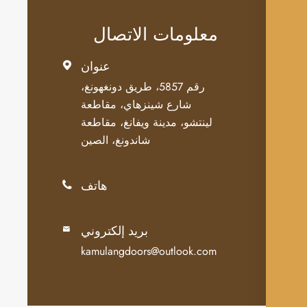
معلومات الاتصال
عنوان

رقم 5857، طريق دونغهونغ،
شارع شينزهاي، مقاطعة
لينتشو، مدينة ويفانغ، مقاطعة
شاندونغ، الصين
هاتف

بريد إلكتروني

kamulangdoors@outlook.com