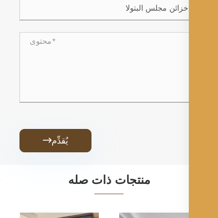
يُقدِّم

منتجات ذات صله