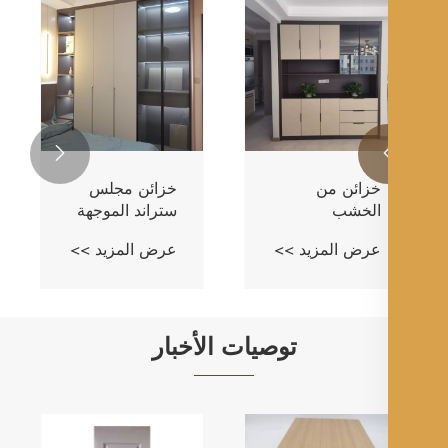
خزائن ريد بورد
خزائن خشب
خزائ
الأرز العطرة
الرقا
عرض المزيد >>
عرض المزيد >>
عرض ا

توصيات الأخبار